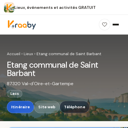
Lieux, événements et activités GRATUIT
×
100 % gratuit
Sans publicité
Sans inscription
Etang communal de Saint Barbant
Photos, avis, carte et accès : découvrez ce
Accueil
›
Lieux
›
Etang communal de Saint Barbant
spot dans Kraaby.
Etang communal de Saint
Ouvrir dans Kraaby
Barbant
87320 Val-d'Oire-et-Gartempe
4,8 / 5
Lacs
Itinéraire
Site web
Téléphone