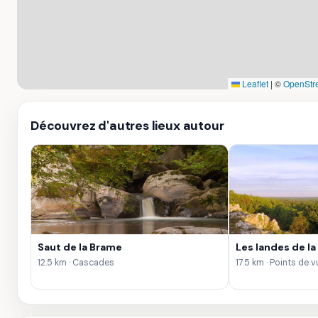
Leaflet
|
©
OpenStr
Découvrez d'autres lieux autour
Saut de la Brame
Les landes de la
12.5 km · Cascades
17.5 km · Points de v