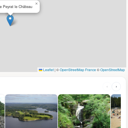
×
e Peyrat le Château
Leaflet
|
©
OpenStreetMap France
©
OpenStreetMap
‹
›