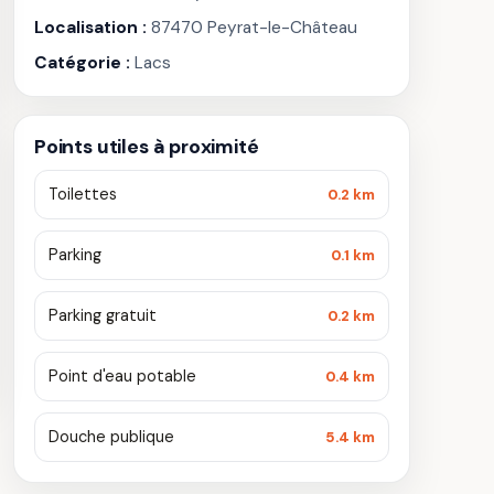
Localisation :
87470 Peyrat-le-Château
Catégorie :
Lacs
Points utiles à proximité
Toilettes
0.2 km
Parking
0.1 km
Parking gratuit
0.2 km
Point d'eau potable
0.4 km
Douche publique
5.4 km