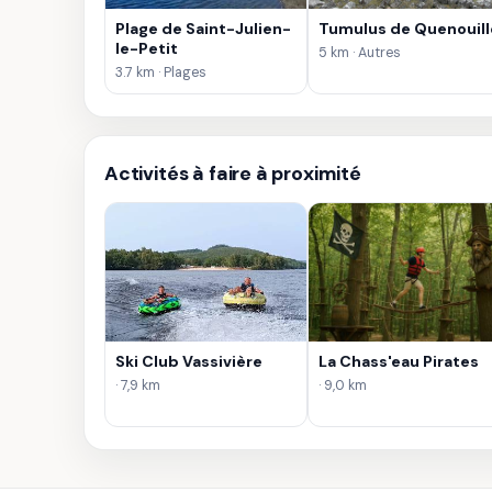
Plage de Saint-Julien-
Tumulus de Quenouill
le-Petit
5 km · Autres
3.7 km · Plages
Activités à faire à proximité
Ski Club Vassivière
La Chass'eau Pirates
· 7,9 km
· 9,0 km