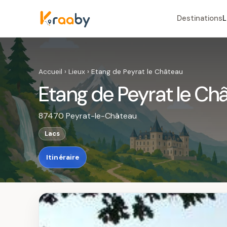
Destinations
L
Accueil
›
Lieux
›
Etang de Peyrat le Château
Etang de Peyrat le Ch
87470 Peyrat-le-Château
Lacs
Itinéraire