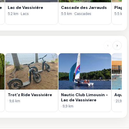
e
Lac de Vassivière
Cascade des Jarrauds
Plage 
5.2 km · Lacs
5.5 km · Cascades
5.5 km · 
‹
›
Trot'z Ride Vassivière
Nautic Club Limousin -
Aqua'N
Lac de Vassiviere
· 9,6 km
· 21,9 km
· 9,9 km