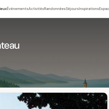
ieux
Événements
Activités
Randonnées
Séjours
Inspirations
Espac
âteau