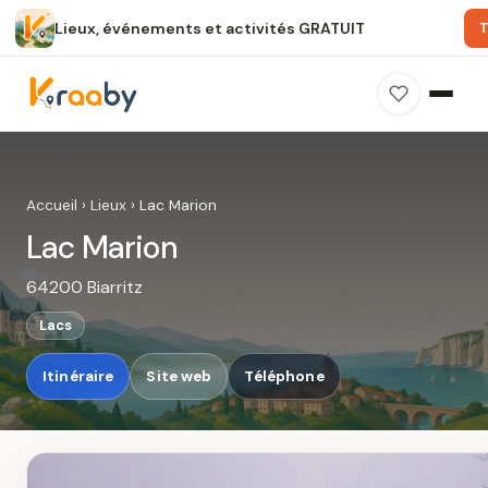
Lieux, événements et activités GRATUIT
T
×
100 % gratuit
Sans publicité
Sans inscription
Lac Marion
Photos, avis, carte et accès : découvrez ce
Accueil
›
Lieux
›
Lac Marion
spot dans Kraaby.
Lac Marion
Ouvrir dans Kraaby
64200 Biarritz
4,8 / 5
Lacs
Itinéraire
Site web
Téléphone