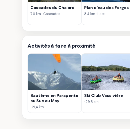
Cascades du Chalard
Plan d'eau des Forges
7.6 km · Cascades
8.4 km · Lacs
Activités à faire à proximité
Baptême en Parapente
Ski Club Vassivière
au Suc au May
· 29,8 km
· 21,4 km