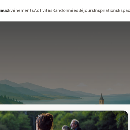
ieux
Événements
Activités
Randonnées
Séjours
Inspirations
Espac