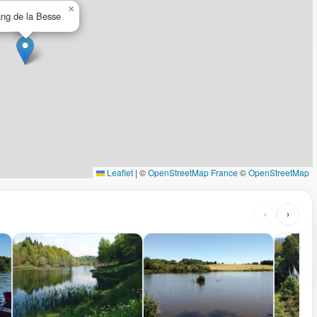
×
ng de la Besse
Leaflet
|
©
OpenStreetMap France
©
OpenStreetMap
‹
›