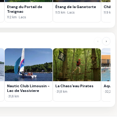
Etang du Portail de
Étang de la Ganetorte
Château
Treignac
11.5 km · Lacs
11.9 km ·
11.2 km · Lacs
‹
›
Nautic Club Limousin -
La Chass'eau Pirates
Aqua'N
Lac de Vassiviere
· 31,8 km
· 32,2 km
· 31,6 km