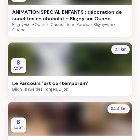
ANIMATION SPECIAL ENFANTS : décoration de
sucettes en chocolat - Bligny sur Ouche
Bligny-sur-Ouche
Chocolaterie Purokao, Bligny-sur-
Ouche
0.1 km
8
AOÛT
Le Parcours "art contemporain"
Dijon
11 rue des Forges, Dijon
34.4 km
8
AOÛT