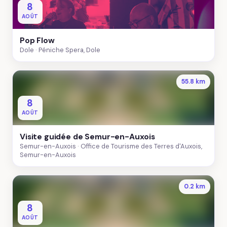
8
AOÛT
Pop Flow
Dole
Péniche Spera, Dole
55.8 km
8
AOÛT
Visite guidée de Semur-en-Auxois
Semur-en-Auxois
Office de Tourisme des Terres d'Auxois,
Semur-en-Auxois
0.2 km
8
AOÛT