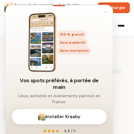
Lieux, événements et activités
Télécharger
GRATUIT
×
100 % gratuit
Sans publicité
Sans inscription
Événements près de Dijon
Les sorties à venir dans un rayon autour du centre-
ville.
Vos spots préférés, à portée de
main
← Recherche libre par ville
Lieux, activités et événements partout en
France.
Proposer mon événement
Installer Kraaby
4,8 / 5