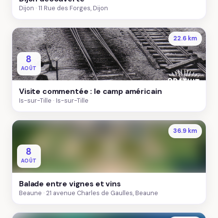
Dijon
11 Rue des Forges, Dijon
22.6 km
8
AOÛT
Visite commentée : le camp américain
Is-sur-Tille
Is-sur-Tille
36.9 km
8
AOÛT
Balade entre vignes et vins
Beaune
21 avenue Charles de Gaulles, Beaune