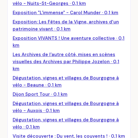
vélo - Nuits-St-Georges · 0,1 km
Exposition "L'immense" - Carol Munder · 0,1 km
Exposition: Les Fêtes de la Vigne, archives d’un
patrimoine vivant · 0,1 km
Exposition VIVANTS ! Une aventure collective · 0,1
km
Les Archives de l'autre côté, mises en scènes
visuelles des Archives par Philippe Jozelon · 0,1
km
Dégustation, vignes et villages de Bourgogne à
vélo - Beaune · 0,1 km
Dijon Sport Tour · 0,1 km
Dégustation, vignes et villages de Bourgogne à
vélo - Auxois · 0,1 km
Dégustation, vignes et villages de Bourgogne à
vélo · 0,1 km
Visite découverte : Du vent, les couvents ! · 0,1 km