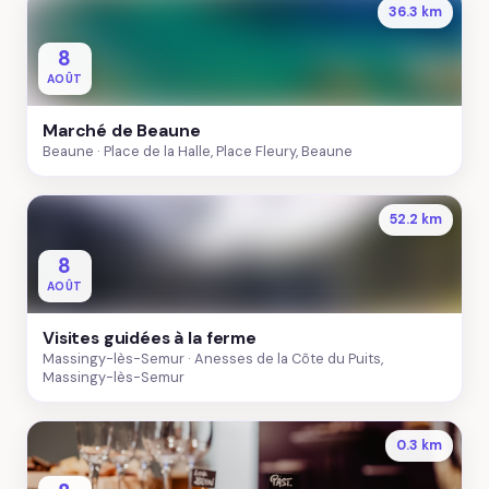
36.3 km
8
AOÛT
Marché de Beaune
Beaune
Place de la Halle, Place Fleury, Beaune
52.2 km
8
AOÛT
Visites guidées à la ferme
Massingy-lès-Semur
Anesses de la Côte du Puits,
Massingy-lès-Semur
0.3 km