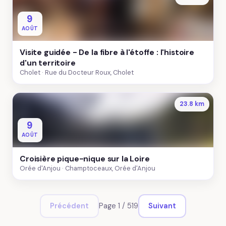
9
AOÛT
Visite guidée - De la fibre à l'étoffe : l'histoire
d'un territoire
Cholet
Rue du Docteur Roux, Cholet
23.8 km
9
AOÛT
Croisière pique-nique sur la Loire
Orée d'Anjou
Champtoceaux, Orée d'Anjou
Page 1 / 519
Précédent
Suivant