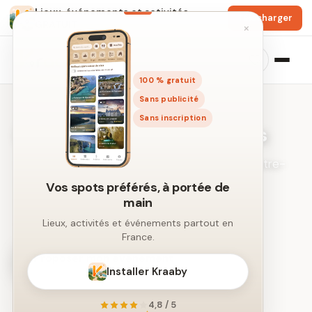
Lieux, événements et activités
Télécharger
GRATUIT
×
100 % gratuit
Sans publicité
Sans inscription
Événements près de Nantes
Les sorties à venir dans un rayon autour du centre-
ville.
Vos spots préférés, à portée de
main
← Recherche libre par ville
Lieux, activités et événements partout en
France.
Proposer mon événement
Installer Kraaby
4,8 / 5