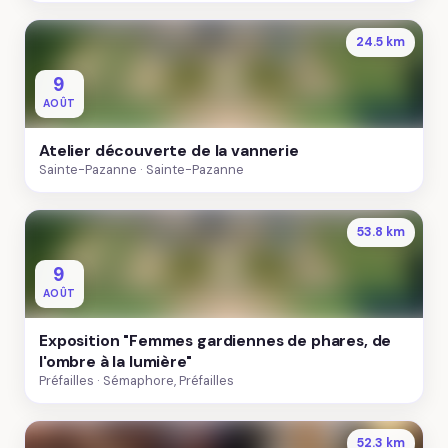
24.5 km
9
AOÛT
Atelier découverte de la vannerie
Sainte-Pazanne
Sainte-Pazanne
53.8 km
9
AOÛT
Exposition "Femmes gardiennes de phares, de
l'ombre à la lumière"
Préfailles
Sémaphore, Préfailles
52.3 km