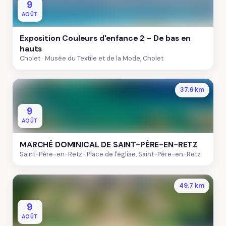
9
AOÛT
Exposition Couleurs d'enfance 2 - De bas en
hauts
Cholet
Musée du Textile et de la Mode, Cholet
37.6 km
9
AOÛT
MARCHÉ DOMINICAL DE SAINT-PÈRE-EN-RETZ
Saint-Père-en-Retz
Place de l'église, Saint-Père-en-Retz
49.7 km
9
AOÛT