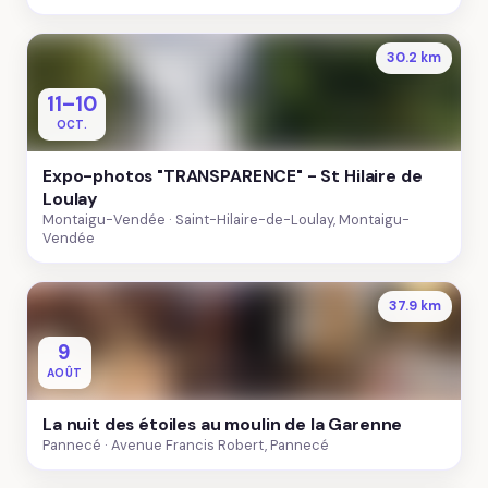
30.2 km
11–10
OCT.
Expo-photos "TRANSPARENCE" - St Hilaire de
Loulay
Montaigu-Vendée
Saint-Hilaire-de-Loulay, Montaigu-
Vendée
37.9 km
9
AOÛT
La nuit des étoiles au moulin de la Garenne
Pannecé
Avenue Francis Robert, Pannecé