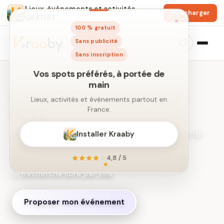
Lieux, événements et activités
Télécharger
GRATUIT
×
100 % gratuit
Sans publicité
Sans inscription
Événements près de Saint-
Denis
Les sorties à venir dans un rayon autour du centre-
Vos spots préférés, à portée de
main
ville.
Lieux, activités et événements partout en
France.
← Recherche libre par ville
Installer Kraaby
Proposer mon événement
4,8 / 5