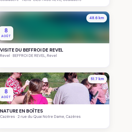
48.6 km
8
AOÛT
VISITE DU BEFFROI DE REVEL
Revel
BEFFROI DE REVEL, Revel
51.7 km
8
AOÛT
NATURE EN BOÎTES
Cazères
2 rue du Quai Notre Dame, Cazères