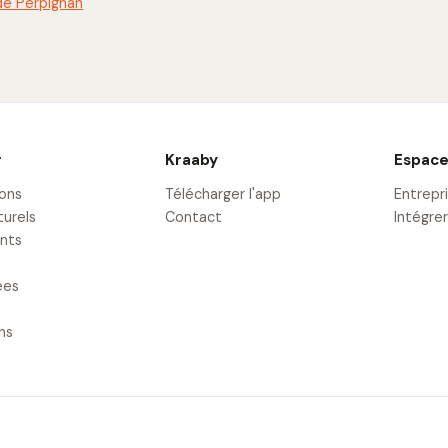
e Perpignan
r
Kraaby
Espace
ions
Télécharger l'app
Entrepr
turels
Contact
Intégrer
nts
ées
ons