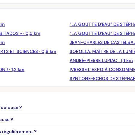
 km
"LA GOUTTE D'EAU" DE STÉPHA
ITADOS » · 0,5 km
"LA GOUTTE D'EAU" DE STÉPHA
km
JEAN-CHARLES DE CASTELBAJA
RTS ET SCIENCES · 0,6 km
SOROLLA. MAÎTRE DE LA LUMIÈ
ANDRÉ-PIERRE LUPIAC · 1,1 km
! · 1,2 km
IVRESSE L’EXPO À CONSOMMER
SYNTONE-ECHOS DE STÉPHANI
Toulouse ?
ouse ?
s régulièrement ?