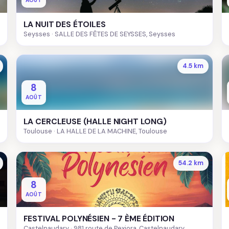
AOÛT
LA NUIT DES ÉTOILES
Seysses
SALLE DES FÊTES DE SEYSSES, Seysses
4.5 km
8
AOÛT
LA CERCLEUSE (HALLE NIGHT LONG)
Toulouse
LA HALLE DE LA MACHINE, Toulouse
54.2 km
8
AOÛT
FESTIVAL POLYNÉSIEN - 7 ÈME ÉDITION
Castelnaudary
981 route de Pexiora, Castelnaudary