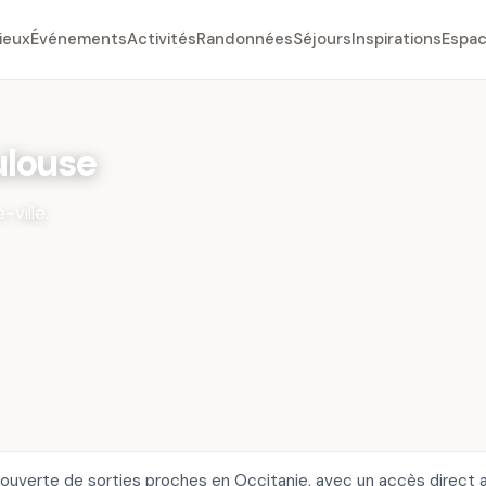
ieux
Événements
Activités
Randonnées
Séjours
Inspirations
Espac
ulouse
-ville.
couverte de sorties proches en Occitanie, avec un accès direct a