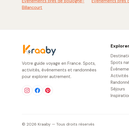
Événements près de Boulogne-
Événements près d
Billancourt
Explore
Destinat
Spots na
Votre guide voyage en France. Spots,
Événeme
activités, événements et randonnées
Activités
pour explorer autrement.
Randonn
Séjours
Inspirati
© 2026 Kraaby — Tous droits réservés