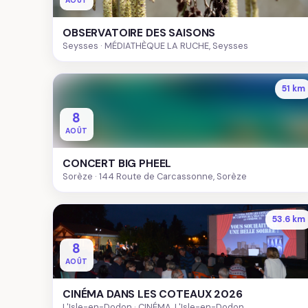
AOÛT
OBSERVATOIRE DES SAISONS
Seysses
MÉDIATHÈQUE LA RUCHE, Seysses
51 km
8
AOÛT
CONCERT BIG PHEEL
Sorèze
144 Route de Carcassonne, Sorèze
53.6 km
8
AOÛT
CINÉMA DANS LES COTEAUX 2026
L'Isle-en-Dodon
CINÉMA, L'Isle-en-Dodon