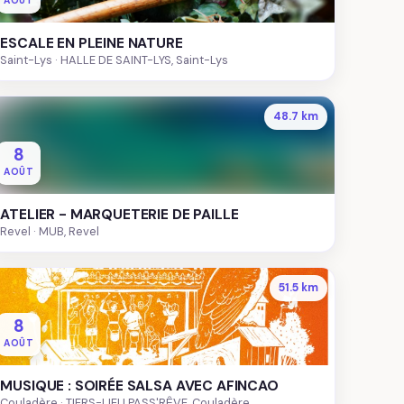
AOÛT
ESCALE EN PLEINE NATURE
Saint-Lys
HALLE DE SAINT-LYS, Saint-Lys
48.7 km
8
AOÛT
ATELIER - MARQUETERIE DE PAILLE
Revel
MUB, Revel
51.5 km
8
AOÛT
MUSIQUE : SOIRÉE SALSA AVEC AFINCAO
Couladère
TIERS-LIEU PASS'RÊVE, Couladère