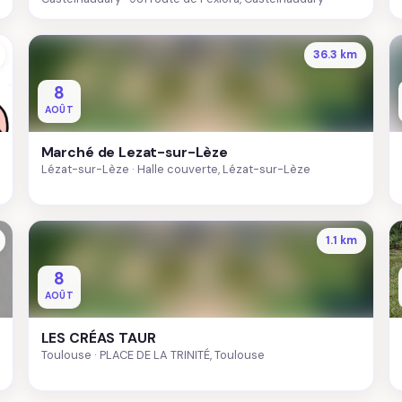
36.3 km
8
AOÛT
Marché de Lezat-sur-Lèze
Lézat-sur-Lèze
Halle couverte, Lézat-sur-Lèze
1.1 km
8
AOÛT
LES CRÉAS TAUR
Toulouse
PLACE DE LA TRINITÉ, Toulouse