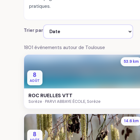
pratiques.
Trier par
1801 événements autour de Toulouse
53.9 km
8
AOÛT
ROC RUELLES VTT
Sorèze
PARVI ABBAYE ÉCOLE, Sorèze
14.6 km
8