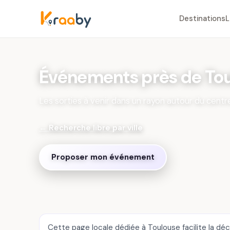
Destinations
L
Événements près de To
Les sorties à venir dans un rayon autour du centre
← Recherche libre par ville
Proposer mon événement
Cette page locale dédiée à Toulouse facilite la dé