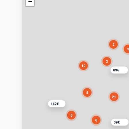
−
2
3
12
89€
5
21
142€
5
6
39€