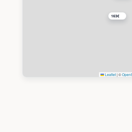
163€
Leaflet
|
©
OpenS