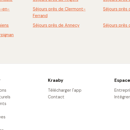
x-en-
Séjours près de Clermont-
Séjours près
Ferrand
miens
Séjours près de Annecy
Séjours près
rpignan
r
Kraaby
Espace
ions
Télécharger l'app
Entrepr
turels
Contact
Intégrer
nts
ées