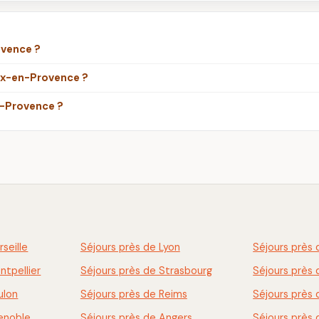
ovence ?
ix-en-Provence ?
n-Provence ?
seille
Séjours près de Lyon
Séjours près 
ntpellier
Séjours près de Strasbourg
Séjours près
ulon
Séjours près de Reims
Séjours près 
renoble
Séjours près de Angers
Séjours près 