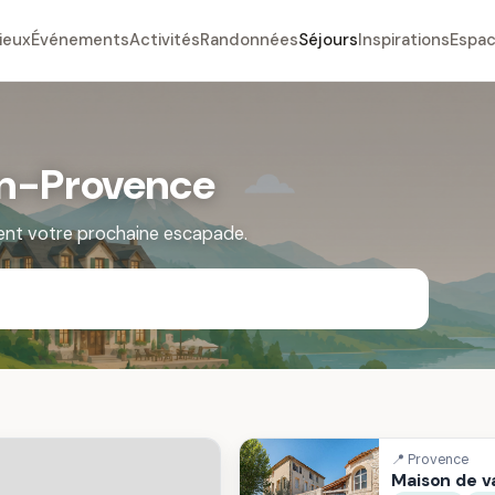
ieux
Événements
Activités
Randonnées
Séjours
Inspirations
Espac
en-Provence
ent votre prochaine escapade.
📍 Provence
Maison de 