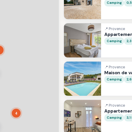
Camping
0,
📍 Provence
Appartemen
Camping
2,3
3
📍 Provence
Maison de 
Camping
2,
📍 Provence
Appartemen
4
Camping
3,1