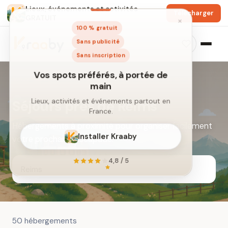
Lieux, événements et activités
Télécharger
GRATUIT
×
100 % gratuit
Sans publicité
Sans inscription
Séjours près de Reims
Hébergements à proximité pour organiser facilement
Vos spots préférés, à portée de
votre prochaine escapade.
main
Lieux, activités et événements partout en
France.
Installer Kraaby
50 hébergements
4,8 / 5