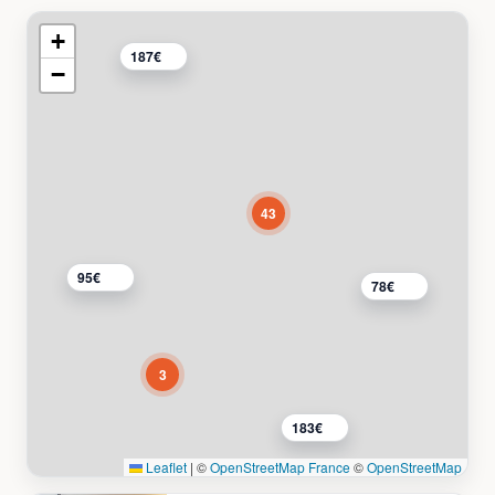
+
187€
−
43
95€
78€
3
183€
Leaflet
|
©
OpenStreetMap France
©
OpenStreetMap