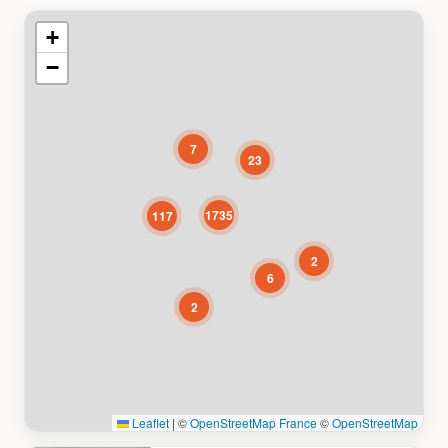
+
−
7
23
1735
117
2
6
2
Leaflet
|
©
OpenStreetMap France
©
OpenStreetMap