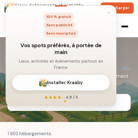
Lieux, événements et activités
Télécharger
GRATUIT
×
100 % gratuit
Sans publicité
Sans inscription
Séjours près de Paris
Hébergements à proximité pour organiser facilement
Vos spots préférés, à portée de
votre prochaine escapade.
main
Lieux, activités et événements partout en
France.
Installer Kraaby
1 892 hébergements
4,8 / 5