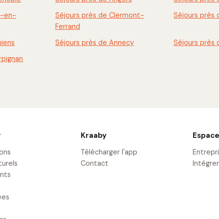
x-en-
Séjours près de Clermont-
Séjours près
Ferrand
miens
Séjours près de Annecy
Séjours près
rpignan
r
Kraaby
Espace
ions
Télécharger l'app
Entrepr
turels
Contact
Intégrer
nts
ées