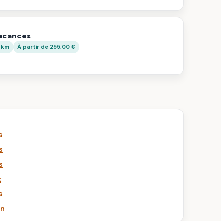
vacances
8 km
À partir de 255,00 €
s
s
s
x
s
in