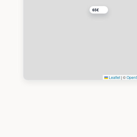
65€
Leaflet
|
©
OpenS