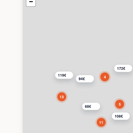
−
172€
119€
4
94€
13
5
68€
108€
11