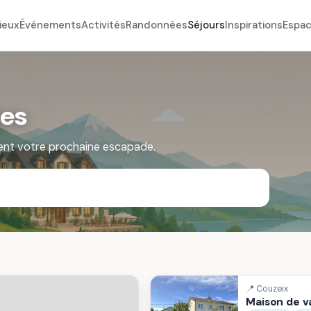
ieux
Événements
Activités
Randonnées
Séjours
Inspirations
Espac
ges
ent votre prochaine escapade.
📍 Couzeix
Maison de 