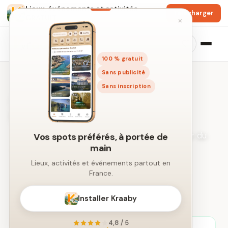
Lieux, événements et activités
Télécharger
GRATUIT
×
100 % gratuit
Sans publicité
Sans inscription
Activités à Boulogne-
Billancourt
Idées de sorties et loisirs dans un rayon autour du
Vos spots préférés, à portée de
main
centre-ville.
Lieux, activités et événements partout en
France.
← Recherche libre par ville
Installer Kraaby
4,8 / 5