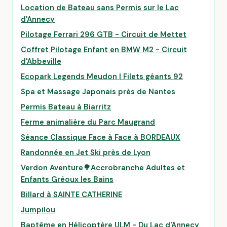
Location de Bateau sans Permis sur le Lac
d'Annecy
Pilotage Ferrari 296 GTB - Circuit de Mettet
Coffret Pilotage Enfant en BMW M2 - Circuit
d'Abbeville
Ecopark Legends Meudon | Filets géants 92
Spa et Massage Japonais près de Nantes
Permis Bateau à Biarritz
Ferme animalière du Parc Maugrand
Séance Classique Face à Face à BORDEAUX
Randonnée en Jet Ski près de Lyon
Verdon Aventure🌳Accrobranche Adultes et
Enfants Gréoux les Bains
Billard à SAINTE CATHERINE
Jumpilou
Baptême en Hélicoptère ULM - Du Lac d'Annecy