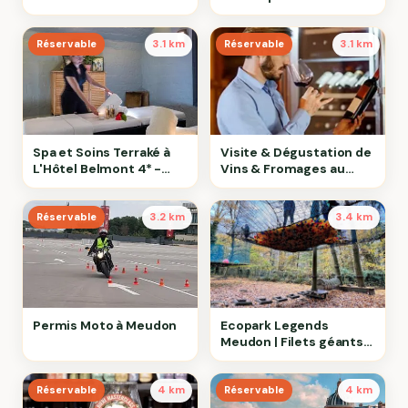
Réservable
3.1 km
Réservable
3.1 km
Spa et Soins Terraké à
Visite & Dégustation de
L'Hôtel Belmont 4* -
Vins & Fromages au
Paris 16ème
M.Musée du Vin à Paris
Réservable
3.2 km
3.4 km
Permis Moto à Meudon
Ecopark Legends
Meudon | Filets géants
92
Réservable
4 km
Réservable
4 km