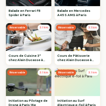
Balade en Ferrari F8
Balade en Mercedes
Spider à Paris
A45 S AMG à Paris
Réservable
3.1 km
Réservable
3.1 km
Cours de Cuisine 3*
Cours de Pâtisserie
chez Alain Ducasse à
chez Alain Ducasse à
Paris
Paris
Réservable
3.1 km
Réservable
3.1 km
Initiation au Pilotage de
Initiation au Surf
Drone à Paris 16e
électrique e-foil à Paris