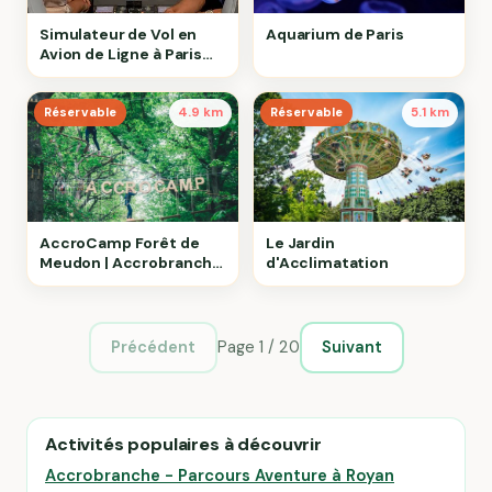
Simulateur de Vol en
Aquarium de Paris
Avion de Ligne à Paris
Ouest
Réservable
4.9 km
Réservable
5.1 km
AccroCamp Forêt de
Le Jardin
Meudon | Accrobranche
d'Acclimatation
92
Page 1 / 20
Précédent
Suivant
Activités populaires à découvrir
Accrobranche - Parcours Aventure à Royan