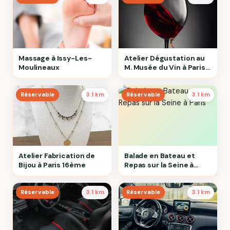
Massage à Issy-Les-
Atelier Dégustation au
Moulineaux
M. Musée du Vin à Paris
16ème
Réservable
3.1 km
Réservable
3.1 km
Atelier Fabrication de
Balade en Bateau et
Bijou à Paris 16ème
Repas sur la Seine à
Paris
Réservable
3.1 km
Réservable
3.1 km