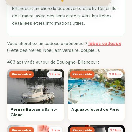
Cette sélection locale dédiée à Boulogne-
Billancourt améliore la découverte d’activités en Île-
de-France, avec des liens directs vers les fiches
détaillées et les informations utiles.
Vous cherchez un cadeau expérience ?
Idées cadeaux
(Fête des Mères, Noël, anniversaire, couple…).
463 activités autour de Boulogne-Billancourt
Réservable
1.7 km
Réservable
2.8 km
Permis Bateau à Saint-
Aquaboulevard de Paris
Cloud
Réservable
3 km
Réservable
3.1 km