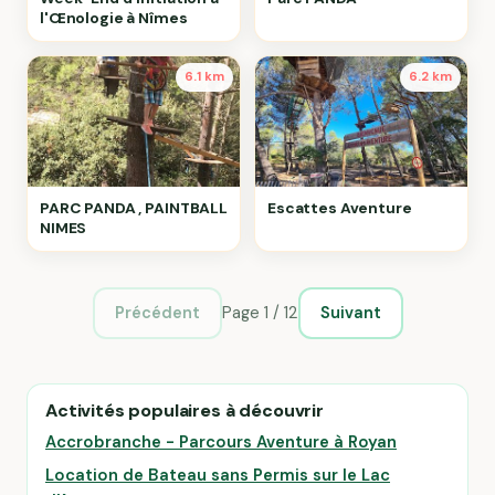
l'Œnologie à Nîmes
6.1 km
6.2 km
PARC PANDA , PAINTBALL
Escattes Aventure
NIMES
Page 1 / 12
Précédent
Suivant
Activités populaires à découvrir
Accrobranche - Parcours Aventure à Royan
Location de Bateau sans Permis sur le Lac