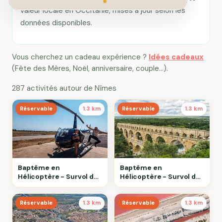
valeur locale en Occitanie, mises à jour selon les
données disponibles.
Vous cherchez un cadeau expérience ?
Idées cadeaux
(Fête des Mères, Noël, anniversaire, couple…).
287 activités autour de Nîmes
Réservable
1.3 km
Réservable
1.3 km
Baptême en
Baptême en
Hélicoptère - Survol de
Hélicoptère - Survol du
la Camargue
Pont du Gard
Réservable
1.3 km
Réservable
1.3 km