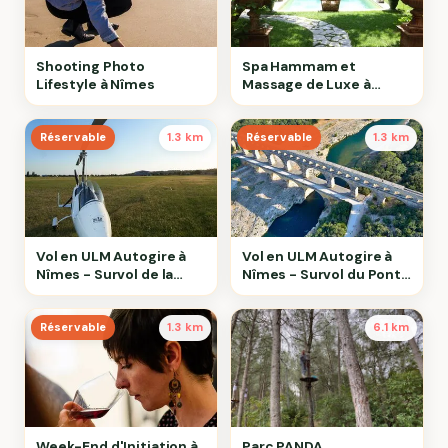
Shooting Photo
Spa Hammam et
Lifestyle à Nîmes
Massage de Luxe à
Nîmes
Réservable
1.3 km
Réservable
1.3 km
Vol en ULM Autogire à
Vol en ULM Autogire à
Nîmes - Survol de la
Nîmes - Survol du Pont
Camargue
du Gard
Réservable
1.3 km
6.1 km
Week-End d'Initiation à
Parc PANDA