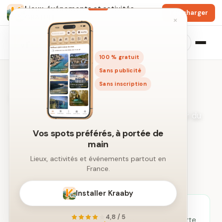
Lieux, événements et activités
Télécharger
GRATUIT
×
100 % gratuit
Sans publicité
Sans inscription
Activités à Nîmes
Idées de sorties et loisirs dans un rayon autour du
centre-ville.
Vos spots préférés, à portée de
main
← Recherche libre par ville
Lieux, activités et événements partout en
France.
Installer Kraaby
Pour préparer vos loisirs près de Nîmes, nous
4,8 / 5
enrichissons cette page avec des activités à forte