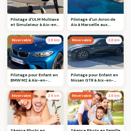
Pilotage d'ULM Multiaxe
Pilotage d'un Avion de
et Simulateur à Aix-en-
Aix à Marseille aux
Provence
Calanques de Cassis
Réservable
2.8 km
Réservable
2.8 km
Pilotage pour Enfant en
Pilotage pour Enfant en
BMW M2 à Aix-en-
Nissan GTR à Aix-en-
Provence
Provence
Réservable
2.8 km
Réservable
2.8 km
Séance Photo en
Séance Photo en Famille