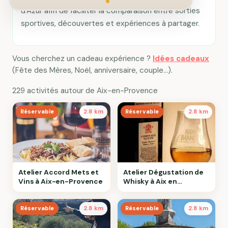
d'Azur afin de faciliter la comparaison entre sorties
sportives, découvertes et expériences à partager.
Vous cherchez un cadeau expérience ?
Idées cadeaux
(Fête des Mères, Noël, anniversaire, couple…).
229 activités autour de Aix-en-Provence
Réservable
2.8 km
Réservable
2.8 km
Atelier Accord Mets et
Atelier Dégustation de
Vins à Aix-en-Provence
Whisky à Aix en
Provence
Réservable
2.8 km
Réservable
2.8 km