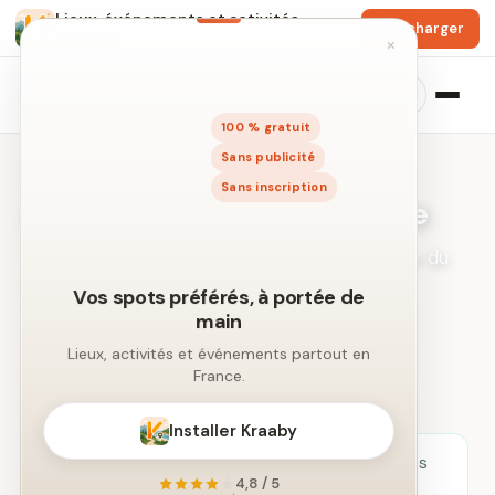
Lieux, événements et activités
Télécharger
GRATUIT
×
100 % gratuit
Sans publicité
Sans inscription
Activités à Aix-en-Provence
Idées de sorties et loisirs dans un rayon autour du
centre-ville.
Vos spots préférés, à portée de
main
← Recherche libre par ville
Lieux, activités et événements partout en
France.
Installer Kraaby
Autour de Aix-en-Provence, nous regroupons des
4,8 / 5
activités de proximité en Provence-Alpes-Côte