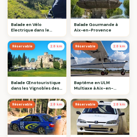
Balade en Vélo
Balade Gourmande à
Electrique dans le
Aix-en-Provence
Luberon
Réservable
2.8 km
Réservable
2.8 km
Balade Œnotouristique
Baptême en ULM
dans les Vignobles des
Multiaxe à Aix-en-
Côtes-de-provence
Provence
Réservable
2.8 km
Réservable
2.8 km