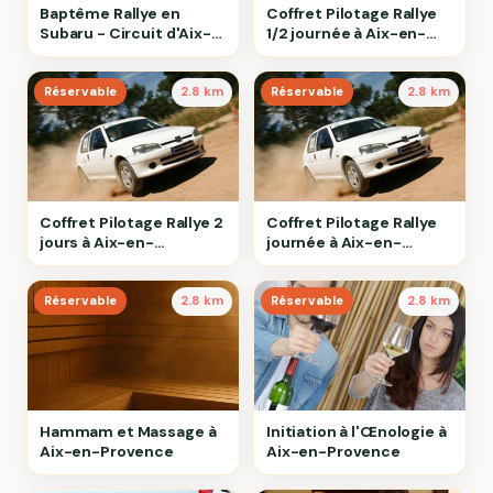
Baptême Rallye en
Coffret Pilotage Rallye
Subaru - Circuit d'Aix-
1/2 journée à Aix-en-
en-Provence
Provence
Réservable
2.8 km
Réservable
2.8 km
Coffret Pilotage Rallye 2
Coffret Pilotage Rallye
jours à Aix-en-
journée à Aix-en-
Provence
Provence
Réservable
2.8 km
Réservable
2.8 km
Hammam et Massage à
Initiation à l'Œnologie à
Aix-en-Provence
Aix-en-Provence