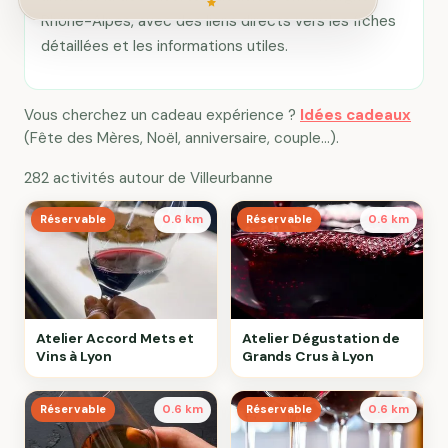
Rhône-Alpes, avec des liens directs vers les fiches
détaillées et les informations utiles.
Vous cherchez un cadeau expérience ?
Idées cadeaux
(Fête des Mères, Noël, anniversaire, couple…).
282 activités autour de Villeurbanne
Réservable
0.6 km
Réservable
0.6 km
Atelier Accord Mets et
Atelier Dégustation de
Vins à Lyon
Grands Crus à Lyon
Réservable
0.6 km
Réservable
0.6 km