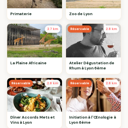
Primaterie
Zoo de Lyon
2.7 km
Réservable
2.8 km
La Plaine Africaine
Atelier Dégustation de
Rhum à Lyon 6ème
Réservable
2.8 km
Réservable
2.8 km
Dîner Accords Mets et
Initiation à l'Œnologie à
Vins à Lyon
Lyon 6ème