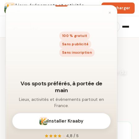
Lieux, événements et activités
Télécharger
GRATUIT
×
100 % gratuit
Sans publicité
Sans inscription
Activités à Villeurbanne
Idées de sorties et loisirs dans un rayon autour du
centre-ville.
Vos spots préférés, à portée de
main
← Recherche libre par ville
Lieux, activités et événements partout en
France.
Installer Kraaby
Cette sélection locale dédiée à Villeurbanne
4,8 / 5
améliore la découverte d’activités en Auvergne-