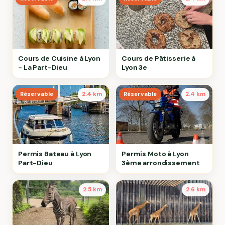
Cours de Cuisine à Lyon
Cours de Pâtisserie à
- La Part-Dieu
Lyon 3e
Réservable
2.4 km
Réservable
2.4 km
Permis Bateau à Lyon
Permis Moto à Lyon
Part-Dieu
3ème arrondissement
2.5 km
2.6 km