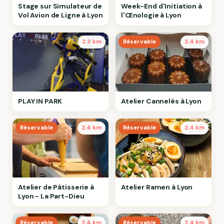
Stage sur Simulateur de
Week-End d'Initiation à
Vol Avion de Ligne à Lyon
l'Œnologie à Lyon
2.3 km
Réservable
2.4 km
PLAY IN PARK
Atelier Cannelés à Lyon
Réservable
2.4 km
Réservable
2.4 km
Atelier de Pâtisserie à
Atelier Ramen à Lyon
Lyon - La Part-Dieu
Réservable
2.4 km
Réservable
2.4 km