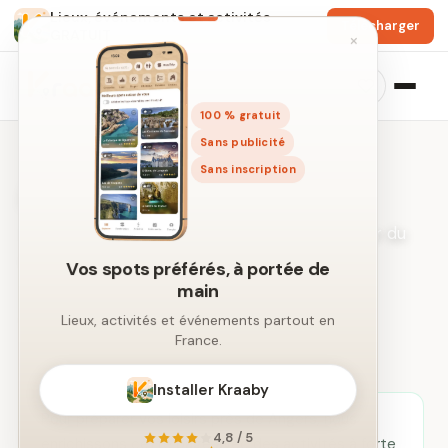
Lieux, événements et activités
Télécharger
GRATUIT
×
100 % gratuit
Sans publicité
Sans inscription
Activités à Angers
Idées de sorties et loisirs dans un rayon autour du
centre-ville.
Vos spots préférés, à portée de
main
← Recherche libre par ville
Lieux, activités et événements partout en
France.
Installer Kraaby
Pour préparer vos loisirs près de Angers, nous
4,8 / 5
enrichissons cette page avec des activités à forte