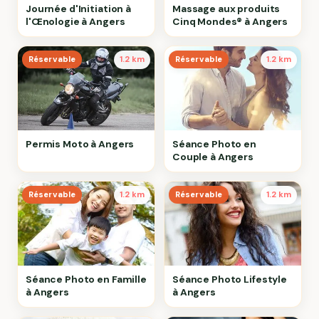
Journée d'Initiation à
Massage aux produits
l'Œnologie à Angers
Cinq Mondes® à Angers
Réservable
1.2 km
Réservable
1.2 km
Permis Moto à Angers
Séance Photo en
Couple à Angers
Réservable
1.2 km
Réservable
1.2 km
Séance Photo en Famille
Séance Photo Lifestyle
à Angers
à Angers