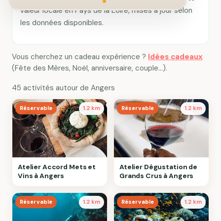
valeur locale en Pays de la Loire, mises à jour selon
les données disponibles.
Vous cherchez un cadeau expérience ?
Idées cadeaux
(Fête des Mères, Noël, anniversaire, couple…).
45 activités autour de Angers
Réservable
1.2 km
Réservable
1.2 km
Atelier Accord Mets et
Atelier Dégustation de
Vins à Angers
Grands Crus à Angers
Réservable
1.2 km
Réservable
1.2 km