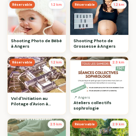
Réservable
1.2 km
Réservable
1.2 km
Shooting Photo de Bébé
Shooting Photo de
à Angers
Grossesse à Angers
Réservable
1.2 km
2.3 km
📍 Angers
Vol d'Initiation au
Ateliers collectifs
Pilotage d'Avion à
sophrologie
Angers
2.5 km
Réservable
2.9 km