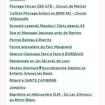
Pilotage Ferrari 296 GTB - Circuit de Mettet
Coffret Pilotage Enfant en BMW M2 - Circuit
d'Abbeville
Ecopark Legends Meudon | Filets géants 92
Spa et Massage Japonais près de Nantes
Permis Bateau à Biarritz
Ferme animalière du Parc Maugrand
Séance Classique Face à Face à BORDEAUX
Randonnée en Jet Ski près de Lyon
Verdon Aventure🌳Accrobranche Adultes et
Enfants Gréoux les Bains
Billard à SAINTE CATHERINE
Jumpilou
Baptême en Hélicoptère ULM - Du Lac d'Annecy
au Mont-Blanc