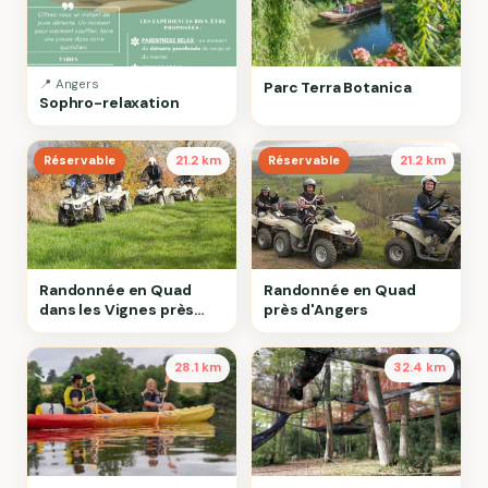
📍 Angers
Parc Terra Botanica
Sophro-relaxation
Réservable
21.2 km
Réservable
21.2 km
Randonnée en Quad
Randonnée en Quad
dans les Vignes près
près d'Angers
d'Angers
28.1 km
32.4 km