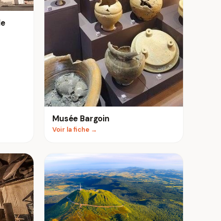
le
Musée Bargoin
Voir la fiche →