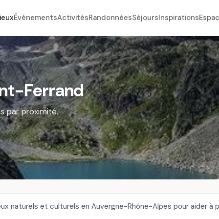
ieux
Événements
Activités
Randonnées
Séjours
Inspirations
Espac
ont-Ferrand
s par proximité.
x naturels et culturels en Auvergne-Rhône-Alpes pour aider à pré