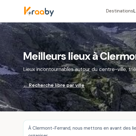
Destinations
L
Meilleurs lieux à Clerm
Lieux incontournables autour du centre-ville, trié
← Recherche libre par ville
À Clermont-Ferrand, nous mettons en avant des lieu
organiser.