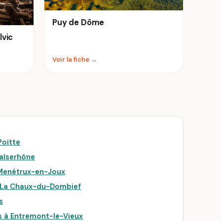
Puy de Dôme
lvic
Voir la fiche →
Poitte
Valserhône
 Menétrux-en-Joux
à La Chaux-du-Dombief
s
s à Entremont-le-Vieux