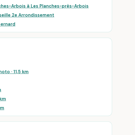
ches-Arbois à Les Planches-près-Arbois
seille 2e Arrondissement
bernard
oto · 11,5 km
m
 km
km