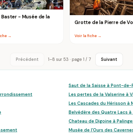
Baster - Musée de la
Grotte de la Pierre de Vo
fiche →
Voir la fiche →
Précédent
1–8 sur 53 · page 1 / 7
Suivant
Saut de la Saisse à Pont-de-
e Arrondissement
Les pertes de la Valserine à 
Les Cascades du Hérisson à
e
Belvédère des Quatre Lacs 
Chateau de Digoine à Palinge
issement
Musée de l'Ours des Caverne