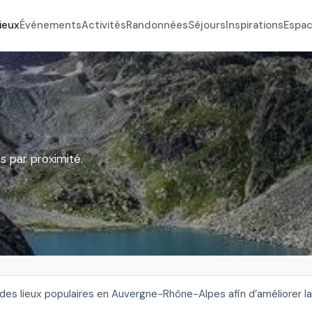
ieux
Événements
Activités
Randonnées
Séjours
Inspirations
Espac
s par proximité.
des lieux populaires en Auvergne-Rhône-Alpes afin d’améliorer la