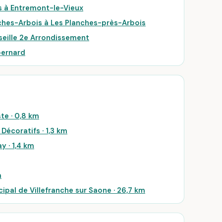
s à Entremont-le-Vieux
ches-Arbois à Les Planches-près-Arbois
seille 2e Arrondissement
bernard
te · 0,8 km
Décoratifs · 1,3 km
y · 1,4 km
m
ipal de Villefranche sur Saone · 26,7 km