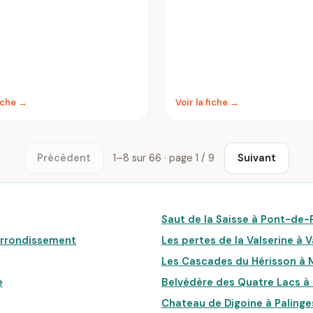
fiche →
Voir la fiche →
Précédent
1–8 sur 66 · page 1 / 9
Suivant
Saut de la Saisse à Pont-de-
e Arrondissement
Les pertes de la Valserine à 
Les Cascades du Hérisson à
e
Belvédère des Quatre Lacs 
Chateau de Digoine à Palinge