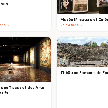
Lyon
Musée Miniature et Cin
fiche →
Voir la fiche →
Théâtres Romains de Fou
des Tissus et des Arts
tifs