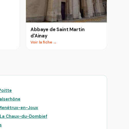
Abbaye de Saint Martin
d'Ainay
Voir la fiche →
Poitte
Valserhône
 Menétrux-en-Joux
à La Chaux-du-Dombief
s