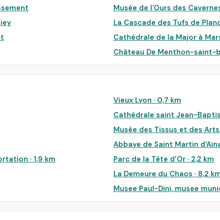
issement
Musée de l'Ours des Caverne
iey
La Cascade des Tufs de Plan
nt
Cathédrale de la Major à Mar
Château De Menthon-saint-
Vieux Lyon · 0,7 km
Cathédrale saint Jean-Baptis
Musée des Tissus et des Arts 
Abbaye de Saint Martin d'Aina
rtation · 1,9 km
Parc de la Tête d’Or · 2,2 km
La Demeure du Chaos · 8,2 k
Musee Paul-Dini, musee munic