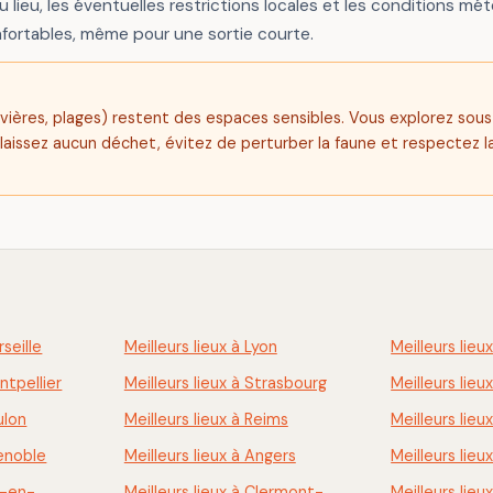
u lieu, les éventuelles restrictions locales et les conditions mété
fortables, même pour une sortie courte.
, rivières, plages) restent des espaces sensibles. Vous explorez sou
 laissez aucun déchet, évitez de perturber la faune et respectez la
rseille
Meilleurs lieux à Lyon
Meilleurs lieu
ntpellier
Meilleurs lieux à Strasbourg
Meilleurs lie
ulon
Meilleurs lieux à Reims
Meilleurs lieu
renoble
Meilleurs lieux à Angers
Meilleurs lieu
x-en-
Meilleurs lieux à Clermont-
Meilleurs lieu