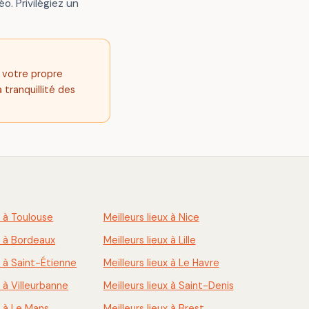
o. Privilégiez un
s votre propre
 tranquillité des
x à Toulouse
Meilleurs lieux à Nice
ux à Bordeaux
Meilleurs lieux à Lille
x à Saint-Étienne
Meilleurs lieux à Le Havre
x à Villeurbanne
Meilleurs lieux à Saint-Denis
x à Le Mans
Meilleurs lieux à Brest