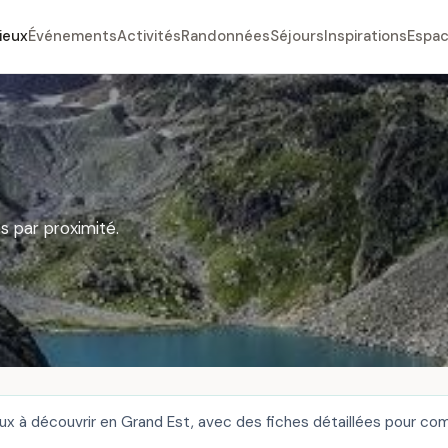
ieux
Événements
Activités
Randonnées
Séjours
Inspirations
Espac
s par proximité.
x à découvrir en Grand Est, avec des fiches détaillées pour com