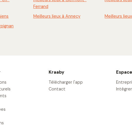
Ferrand
miens
Meilleurs lieux à Annecy
Meilleurs lieu
erpignan
r
Kraaby
Espace
ions
Télécharger l'app
Entrepr
turels
Contact
Intégrer
nts
ées
ons