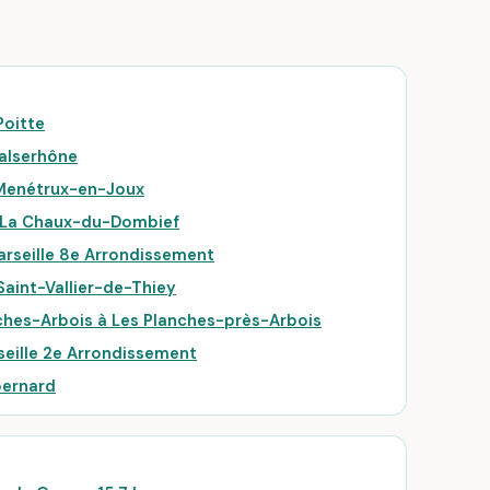
Poitte
Valserhône
 Menétrux-en-Joux
à La Chaux-du-Dombief
arseille 8e Arrondissement
aint-Vallier-de-Thiey
ches-Arbois à Les Planches-près-Arbois
seille 2e Arrondissement
bernard