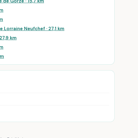
e de Gorze · 15,7 km
km
km
 Lorraine Neufchef · 27,1 km
 27,9 km
km
km